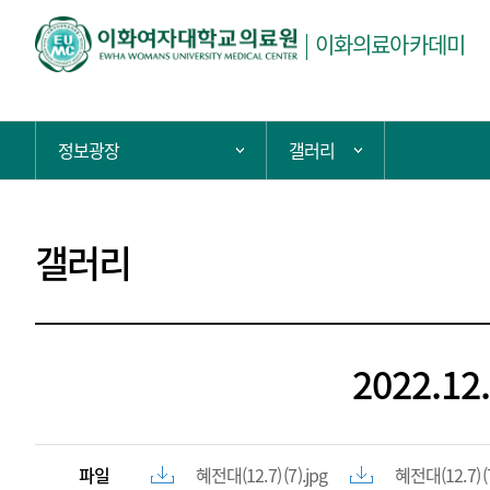
이화의료아카데미
현
정보광장
갤러리
주 메뉴 목록 열기
서브 메뉴 목록 열
재
위
치:
갤러리
2022.
파일
혜전대(12.7) (7).jpg
혜전대(12.7) (7