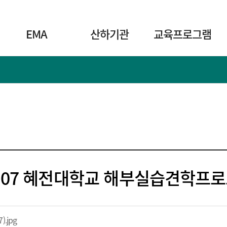
주
메
EMA
산하기관
교육프로그램
뉴
기
12.07 혜전대학교 해부실습견학프
).jpg