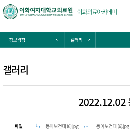
주
이화의료아카데미
메
뉴
현
정보광장
갤러리
주 메뉴 목록 열기
서브 메뉴 목록 열기
재
위
치:
갤러리
2022.12
파일
동아보건대 (6).jpg
동아보건대 (6).jpg