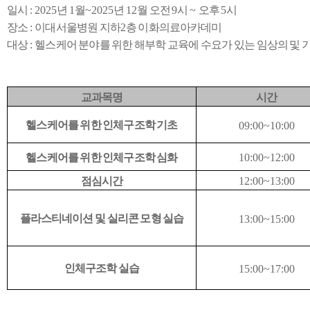
일시
: 2025
년
1
월
~2025
년
12
월 오전
9
시
~
오후
5
시
장소
:
이대서울병원 지하
2
층 이화의료아카데미
대상
:
헬스케어 분야를 위한 해부학 교육에 수요가 있는 임상의 및 
교과목명
시간
헬스케어를 위한 인체구조학 기초
09:00~10:00
헬스케어를 위한 인체구조학 심화
10:00~12:00
점심시간
12:00~13:00
플라스티네이션 및 실리콘 모형 실습
13:00~15:00
인체구조학 실습
15:00~17:00