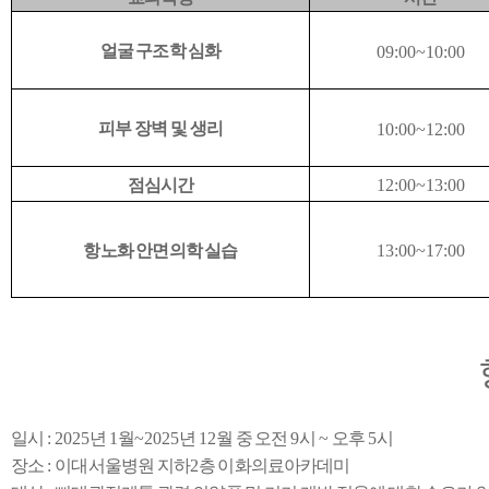
얼굴 구조학 심화
09:00~10:00
피부 장벽 및 생리
10:00~12:00
점심시간
12:00~13:00
항노화 안면의학 실습
13:00~17:00
일시
: 2025
년
1
월
~2025
년
12
월 중 오전
9
시
~
오후
5
시
장소
:
이대서울병원 지하
2
층 이화의료아카데미