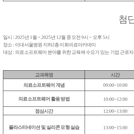
첨단
일시
: 2025
년
1
월
~ 2025
년
12
월 중 오전
9
시
~
오후
5
시
장소
:
이대서울병원 지하
2
층 이화의료아카데미
대상
:
의료소프트웨어 분야를 위한 교육에 수요가 있는 기업 근로자
교과목명
시간
의료소프트웨어 개념
09:00~10:00
의료소프트웨어 활용 방법
10:00~12:00
점심시간
12:00~13:00
플라스티네이션 및 실리콘 모형 실습
13:00~15:00