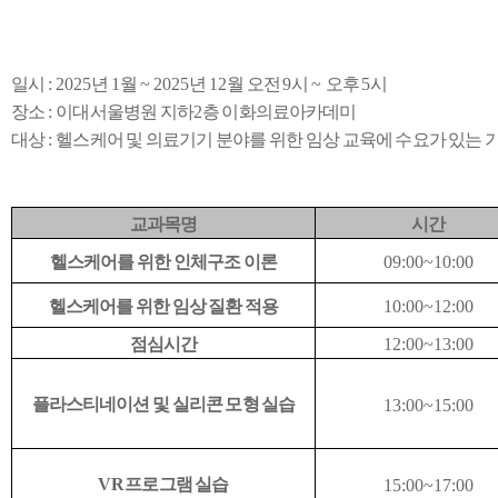
일시
: 2025
년
1
월
~ 2025
년
12
월 오전
9
시
~
오후
5
시
장소
:
이대서울병원 지하
2
층 이화의료아카데미
대상
:
헬스케어 및 의료기기 분야를 위한 임상 교육에 수요가 있는 
교과목명
시간
헬스케어를 위한 인체구조 이론
09:00~10:00
헬스케어를 위한 임상 질환 적용
10:00~12:00
점심시간
12:00~13:00
플라스티네이션 및 실리콘 모형 실습
13:00~15:00
VR
프로그램 실습
15:00~17:00