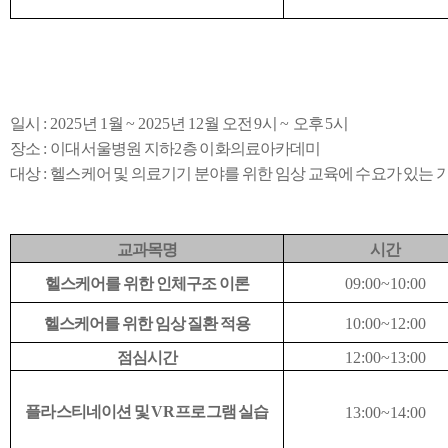
일시
: 2025
년
1
월
~ 2025
년
12
월 오전
9
시
~
오후
5
시
장소
:
이대서울병원 지하
2
층 이화의료아카데미
대상
:
헬스케어 및 의료기기 분야를 위한 임상 교육에 수요가 있는 
교과목명
시간
헬스케어를 위한 인체구조 이론
09:00~10:00
헬스케어를 위한 임상 질환 적용
10:00~12:00
점심시간
12:00~13:00
플라스티네이션 및
VR
프로그램 실습
13:00~14:00