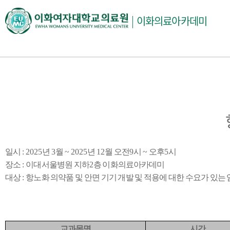
주
이화의료아카데미
메
뉴
일시
: 2025
년
3
월
~ 2025
년
12
월 오전
9
시
~
오후
5
시
장소
:
이대서울병원 지하
2
층 이화의료아카데미
대상
:
항노화 의약품 및 안면 기기 개발 및 적용에 대한 수요가 있는
교과목명
시간